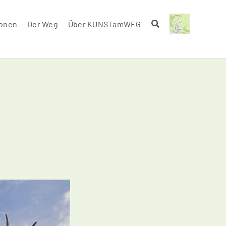
ionen
Der Weg
Über KUNSTamWEG