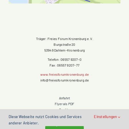
Träger: Freies Forum Kronenburg e. V.
Burgstraße 20
53949 Dahlem-Kronenburg
Telefon: 06557 9207-0
Fax: 06557 9207-77
www.freiesforumkronenburg.de
info@freiesforumkronenburg.de
Anfahrt
Flyer als PDF
Credits
Impressum
Diese Webseite nutzt Cookies und Services
Einstellungen
Datenschutzerklärung
anderer Anbieter.