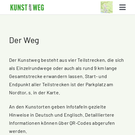
Skip
Togg
to
Navi
content
Die Kunststationen
Der Weg
Der Weg
Über KUNSTamWEG
Der Kunstweg besteht aus vier Teilstrecken, die sich
als Einzelrundwege oder auch als rund 9 km lange
Suche
Gesamtstrecke erwandern lassen. Start- und
Endpunkt aller Teilstrecken ist der Parkplatz am
Nordtor, s. in der Karte.
An den Kunstorten geben Infotafeln gezielte
Hinweise in Deutsch und Englisch. Detailliertere
Informationen können über QR-Codes abgerufen
werden.