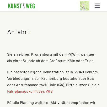
Skip
Togg
to
Navi
content
Die Kunststationen
Anfahrt
Der Weg
Über KUNSTamWEG
Sie erreichen Kronenburg mit dem PKW in weniger
Suche
als einer Stunde ab dem Großraum Köln oder Trier.
Die nächstgelegene Bahnstation ist in 53949 Dahlem.
Verbindungen nach Kronenburg bestehen per Bus
oder Anrufsammeltaxi (Linie 834). Bitte nutzen Sie die
Fahrplanauskunft des VRS
.
Für die Planung weiterer Aktivitäten empfehlen wir