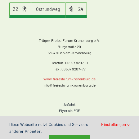
22
24
Ostrundweg
Träger: Freies Forum Kronenburg e. V.
Burgstraße 20
53949 Dahlem-Kronenburg
Telefon: 06557 9207-0
Fax: 06557 9207-77
www.freiesforumkronenburg.de
info@freiesforumkronenburg.de
Anfahrt
Flyer als PDF
Credits
Impressum
Diese Webseite nutzt Cookies und Services
Einstellungen
Datenschutzerklärung
anderer Anbieter.