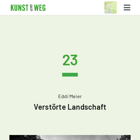
Skip
Togg
to
Navi
content
Die Kunststationen
Der Weg
23
Über KUNSTamWEG
Suche
Eddi Meier
Verstörte Landschaft